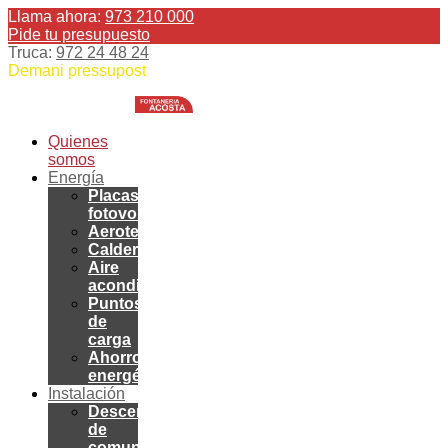
Llama ahora:
973 210 000
Pide tu presupuesto
Truca:
972 24 48 24
Demani pressupost
Quienes
somos
Energía
Placas
fotovoltaicas
Aerotermia
Calderas
Aire
acondicionado
Puntos
de
carga
Ahorro
energético
Instalación
Descentralización
de
comunidades