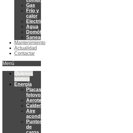
Gas
Frío y
calor
Electricidad
Agua
Domótica
Saneamiento
Mantenimiento
Actualidad
Contactar
Menú
Quienes
somos
Energía
Placas
fotovoltaicas
Aerotermia
Calderas
Aire
acondicionado
Puntos
de
carga