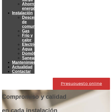
Ahorro
energético
Instalación
Descentralización
de
comunidades
Gas
Frío y
calor
Electricidad
Agua
Domótica
Saneamiento
Mantenimiento
Actualidad
Contactar
Presupuesto online
Compromiso y calidad
en cada instalación