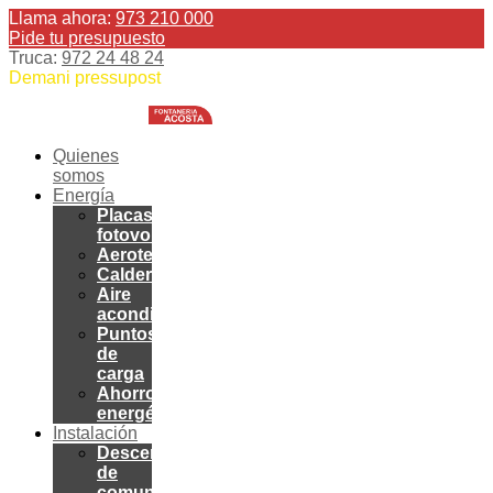
Llama ahora:
973 210 000
Pide tu presupuesto
Truca:
972 24 48 24
Demani pressupost
Quienes
somos
Energía
Placas
fotovoltaicas
Aerotermia
Calderas
Aire
acondicionado
Puntos
de
carga
Ahorro
energético
Instalación
Descentralización
de
comunidades