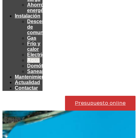
Ahorro
energético
Instalación
Descentralización
de
comunidades
Gas
Frío y
calor
Electricidad
Agua
Domótica
Saneamiento
Mantenimiento
Actualidad
Contactar
Presupuesto online
Agua