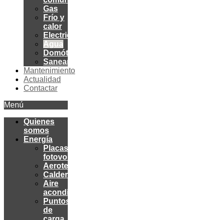
Gas
Frío y
calor
Electricidad
Agua
Domótica
Saneamiento
Mantenimiento
Actualidad
Contactar
Menú
Quienes
somos
Energía
Placas
fotovoltaicas
Aerotermia
Calderas
Aire
acondicionado
Puntos
de
carga