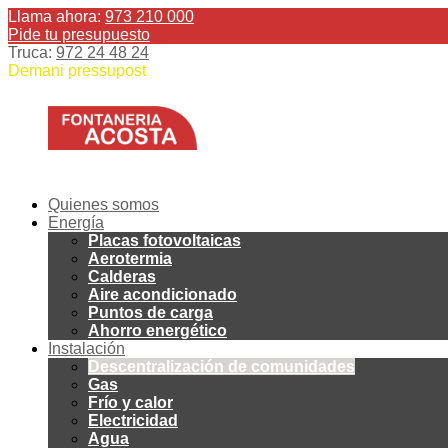
Llama ahora:
973 210 000
Pide tu presupuesto
Truca:
972 24 48 24
Demani pressupost
Quienes somos
Energía
Placas fotovoltaicas
Aerotermia
Calderas
Aire acondicionado
Puntos de carga
Ahorro energético
Instalación
Descentralización de comunidades
Gas
Frío y calor
Electricidad
Agua