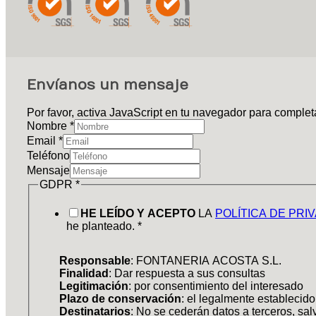
Envíanos un mensaje
Por favor, activa JavaScript en tu navegador para completa
Nombre
*
Email
*
Teléfono
Mensaje
GDPR
*
HE LEÍDO Y ACEPTO
LA
POLÍTICA DE PRI
he planteado.
*
Responsable
: FONTANERIA ACOSTA S.L.
Finalidad
: Dar respuesta a sus consultas
Legitimación
: por consentimiento del interesado
Plazo de conservación
: el legalmente establecido
Destinatarios
: No se cederán datos a terceros, sal