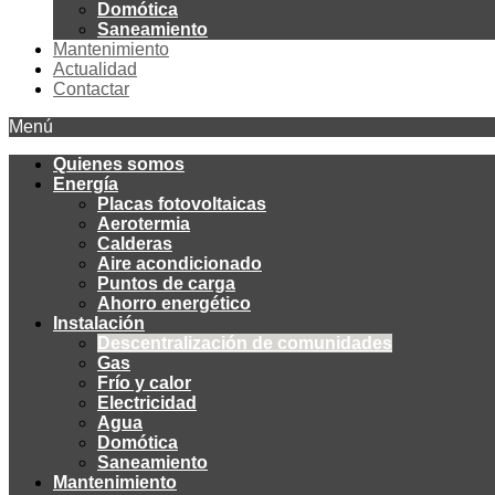
Domótica
Saneamiento
Mantenimiento
Actualidad
Contactar
Menú
Quienes somos
Energía
Placas fotovoltaicas
Aerotermia
Calderas
Aire acondicionado
Puntos de carga
Ahorro energético
Instalación
Descentralización de comunidades
Gas
Frío y calor
Electricidad
Agua
Domótica
Saneamiento
Mantenimiento