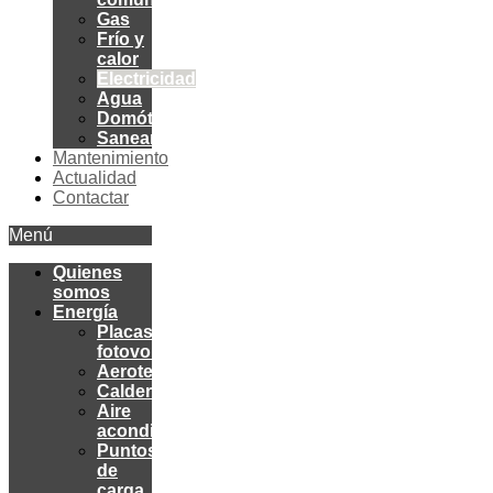
Gas
Frío y
calor
Electricidad
Agua
Domótica
Saneamiento
Mantenimiento
Actualidad
Contactar
Menú
Quienes
somos
Energía
Placas
fotovoltaicas
Aerotermia
Calderas
Aire
acondicionado
Puntos
de
carga