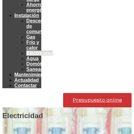
Ahorro
energético
Instalación
Descentralización
de
comunidades
Gas
Frío y
calor
Electricidad
Agua
Domótica
Saneamiento
Mantenimiento
Actualidad
Contactar
Presupuesto online
Electricidad