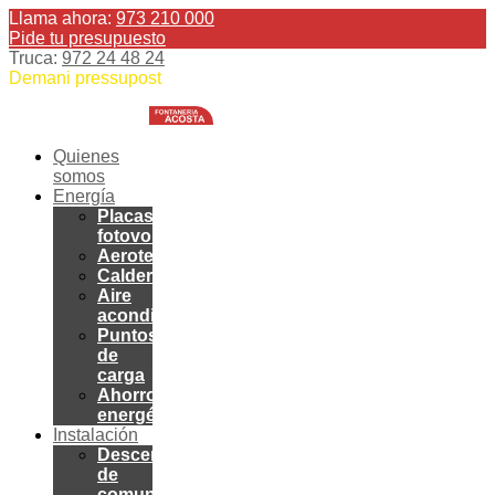
Llama ahora:
973 210 000
Pide tu presupuesto
Truca:
972 24 48 24
Demani pressupost
Quienes
somos
Energía
Placas
fotovoltaicas
Aerotermia
Calderas
Aire
acondicionado
Puntos
de
carga
Ahorro
energético
Instalación
Descentralización
de
comunidades